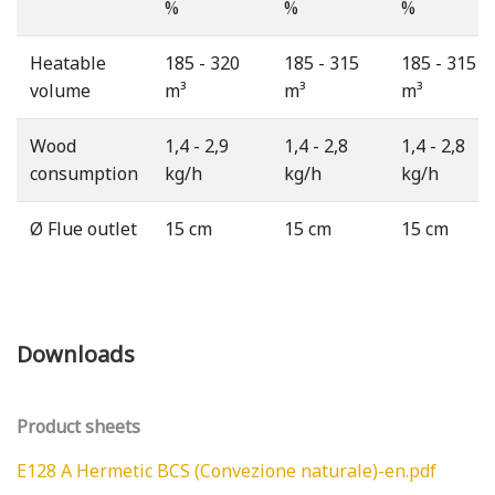
%
%
%
Heatable
185 - 320
185 - 315
185 - 315
volume
m³
m³
m³
Wood
1,4 - 2,9
1,4 - 2,8
1,4 - 2,8
consumption
kg/h
kg/h
kg/h
Ø Flue outlet
15 cm
15 cm
15 cm
Downloads
Product sheets
E128 A Hermetic BCS (Convezione naturale)-en.pdf