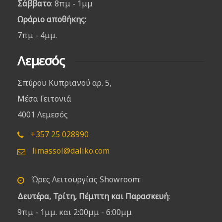
Σάββατο
: 8πμ - 1μμ
Ωράριο αποθήκης:
7πμ - 4μμ.
Λεμεσός
Σπύρου Κυπριανού αρ. 5,
Μέσα Γειτονιά
4001 Λεμεσός
+357 25 028990
limassol@daliko.com
Ώρες Λειτουργίας Showroom:
Δευτέρα, Τρίτη, Πέμπτη και Παρασκευή
:
9πμ - 1μμ. και 2:00μμ - 6:00μμ