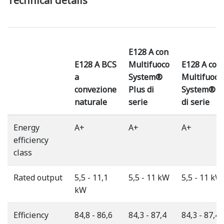
Technical details
E128 A con
E128 A BCS
Multifuoco
E128 A con
a
System®
Multifuoco
convezione
Plus di
System®
naturale
serie
di serie
Energy
A+
A+
A+
efficiency
class
Rated output
5,5 - 11,1
5,5 - 11 kW
5,5 - 11 kW
kW
Efficiency
84,8 - 86,6
84,3 - 87,4
84,3 - 87,4