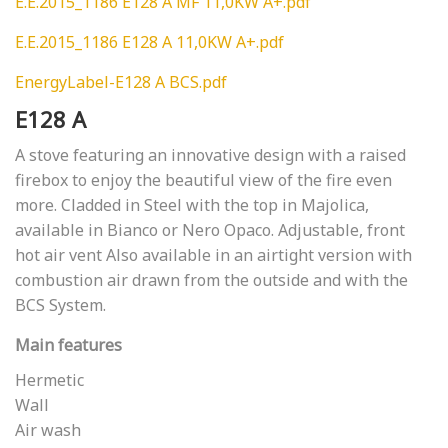
E.E.2015_1186 E128 A MF 11,0KW A+.pdf
E.E.2015_1186 E128 A 11,0KW A+.pdf
EnergyLabel-E128 A BCS.pdf
E128 A
A stove featuring an innovative design with a raised
firebox to enjoy the beautiful view of the fire even
more. Cladded in Steel with the top in Majolica,
available in Bianco or Nero Opaco. Adjustable, front
hot air vent Also available in an airtight version with
combustion air drawn from the outside and with the
BCS System.
Main features
Hermetic
Wall
Air wash