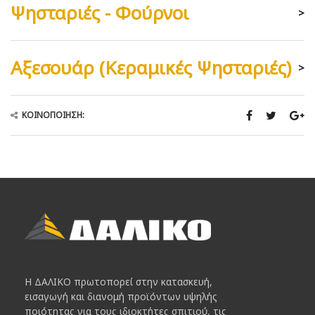
Ψησταριές - Φούρνοι
>
Αξεσουάρ (Κεραμικές Ψησταριές)
>
ΚΟΙΝΟΠΟΊΗΣΗ:
Η ΔΑΛΙΚΟ πρωτοπορεί στην κατασκευή,
εισαγωγή και διανομή προϊόντων υψηλής
ποιότητας για τους ιδιοκτήτες σπιτιού, τις