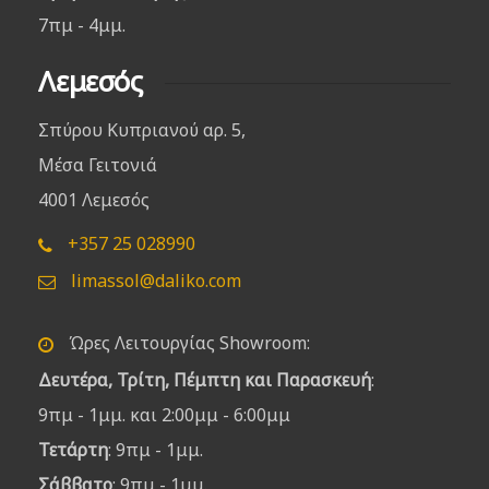
7πμ - 4μμ.
Λεμεσός
Σπύρου Κυπριανού αρ. 5,
Μέσα Γειτονιά
4001 Λεμεσός
+357 25 028990
limassol@daliko.com
Ώρες Λειτουργίας Showroom:
Δευτέρα, Τρίτη, Πέμπτη και Παρασκευή
:
9πμ - 1μμ. και 2:00μμ - 6:00μμ
Τετάρτη
: 9πμ - 1μμ.
Σάββατο
: 9πμ - 1μμ.