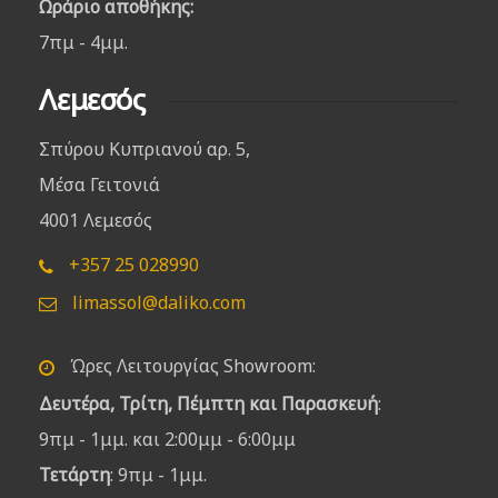
Ωράριο αποθήκης:
7πμ - 4μμ.
Λεμεσός
Σπύρου Κυπριανού αρ. 5,
Μέσα Γειτονιά
4001 Λεμεσός
+357 25 028990
limassol@daliko.com
Ώρες Λειτουργίας Showroom:
Δευτέρα, Τρίτη, Πέμπτη και Παρασκευή
:
9πμ - 1μμ. και 2:00μμ - 6:00μμ
Τετάρτη
: 9πμ - 1μμ.