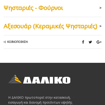
Ψησταριές - Φούρνοι
>
Αξεσουάρ (Κεραμικές Ψησταριές)
>
ΚΟΙΝΟΠΟΊΗΣΗ:
Η ΔΑΛΙΚΟ πρωτοπορεί στην κατασκευή,
εισαγωγή και διανομή προϊόντων υψηλής