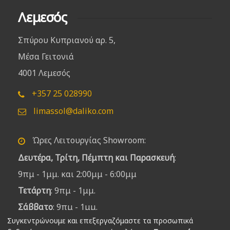
Λεμεσός
Σπύρου Κυπριανού αρ. 5,
Μέσα Γειτονιά
4001 Λεμεσός
+357 25 028990
limassol@daliko.com
Ώρες Λειτουργίας Showroom:
Δευτέρα, Τρίτη, Πέμπτη και Παρασκευή
:
9πμ - 1μμ. και 2:00μμ - 6:00μμ
Τετάρτη
: 9πμ - 1μμ.
Σάββατο
: 9πμ - 1μμ.
Συγκεντρώνουμε και επεξεργαζόμαστε τα προσωπικά