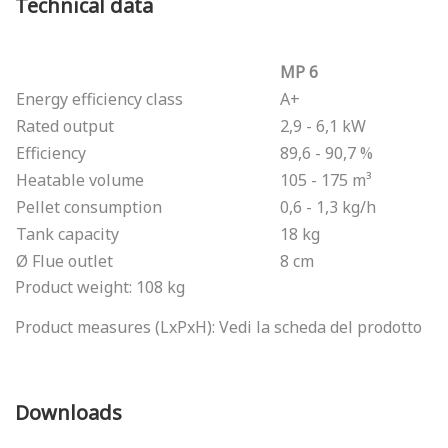
Technical data
MP 6
Energy efficiency class
A+
Rated output
2,9 - 6,1 kW
Efficiency
89,6 - 90,7 %
Heatable volume
105 - 175 m³
Pellet consumption
0,6 - 1,3 kg/h
Tank capacity
18 kg
Ø Flue outlet
8 cm
Product weight: 108 kg
Product measures (LxPxH): Vedi la scheda del prodotto
Downloads