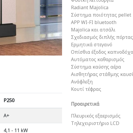
Φυσική λειτουργία
Radiant Majolica
Σύστημα ποιότητας pellet
APP WI-FI bluetooth
Majolica και ατσάλι
Σχεδιασμός διπλής πόρτας
Ερμητικά στεγανό
Οπίσθια έξοδος καπνοδόχ
Αυτόματος καθαρισμός
Σύστημα καύσης αέρα
Αισθητήρας στάθμης καυσ
Ανάφλεξη
Κουτί τέφρας
P250
Προαιρετικά
A+
Πλευρικός εξαερισμός
Τηλεχειριστήριο LCD
4,1 - 11 kW