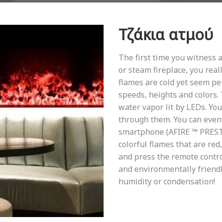
Τζάκια ατμού
The first time you witness 
or steam fireplace, you reall
flames are cold yet seem per
speeds, heights and colors.
water vapor lit by LEDs. Yo
through them. You can even 
smartphone (AFIRE ™ PRESTIG
colorful flames that are red,
and press the remote contro
and environmentally friendl
humidity or condensation!