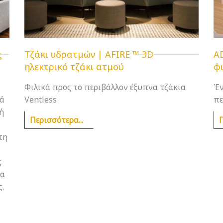
ς
Τζάκι υδρατμών | AFIRE ™ 3D
A
ηλεκτρικό τζάκι ατμού
φ
Φιλικά προς το περιβάλλον έξυπνα τζάκια
Έν
λά
Ventless
πε
ή
Περισσότερα...
Π
τη
ς
ια
.