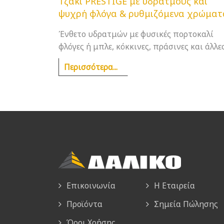
Τζάκι PRESTIGE με υδρατμούς και
ψυχρή φλόγα & ρυθμιζόμενα χρώματ
Ένθετο υδρατμών με φυσικές πορτοκαλί
φλόγες ή μπλε, κόκκινες, πράσινες και άλλες
Περισσότερα...
Επικοινωνία
Η Εταιρεία
Προϊόντα
Σημεία Πώλησης
Όροι Χρήσης