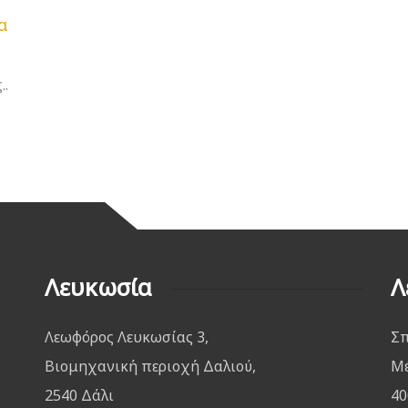
α
..
Λευκωσία
Λ
Λεωφόρος Λευκωσίας 3,
Σπ
Βιομηχανική περιοχή Δαλιού,
Μέ
2540 Δάλι
40