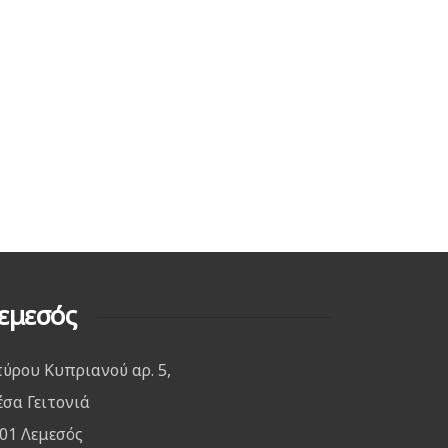
εμεσός
ύρου Κυπριανού αρ. 5,
σα Γειτονιά
01 Λεμεσός