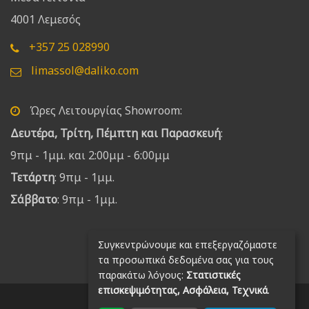
4001 Λεμεσός
+357 25 028990
limassol@daliko.com
Ώρες Λειτουργίας Showroom:
Δευτέρα, Τρίτη, Πέμπτη και Παρασκευή
:
9πμ - 1μμ. και 2:00μμ - 6:00μμ
Τετάρτη
: 9πμ - 1μμ.
Σάββατο
: 9πμ - 1μμ.
Συγκεντρώνουμε και επεξεργαζόμαστε
τα προσωπικά δεδομένα σας για τους
παρακάτω λόγους:
Στατιστικές
επισκεψιμότητας, Ασφάλεια, Τεχνικά
.