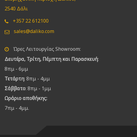
2540 Δάλι
+357 22 612100
sales@daliko.com
Ώρες Λειτουργίας Showroom:
Δευτέρα, Τρίτη, Πέμπτη και Παρασκευή
:
8πμ - 6μμ
Τετάρτη
: 8πμ - 4μμ
Σάββατο
: 8πμ - 1μμ
Ωράριο αποθήκης:
7πμ - 4μμ.