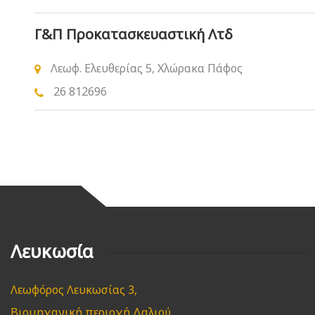
Γ&Π Προκατασκευαστική Λτδ
Λεωφ. Ελευθερίας 5, Χλώρακα Πάφος
26 812696
Λευκωσία
Λεωφόρος Λευκωσίας 3,
Βιομηχανική περιοχή Δαλιού,