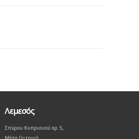
Λεμεσός
Σπύρου Κυπριανού αρ. 5,
Μέσα Γειτονιά