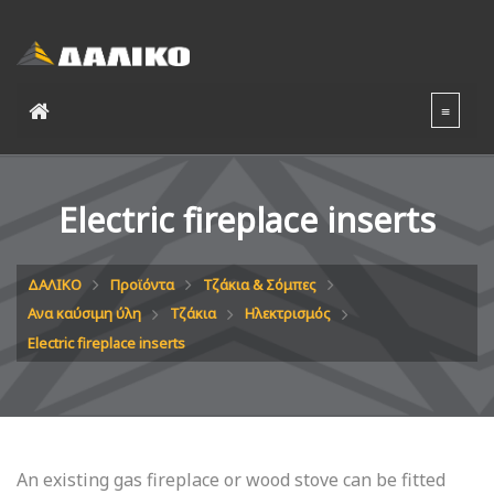
Electric fireplace inserts
ΔΑΛΙΚΟ
Προϊόντα
Τζάκια & Σόμπες
Ανα καύσιμη ύλη
Τζάκια
Ηλεκτρισμός
Electric fireplace inserts
An existing gas fireplace or wood stove can be fitted