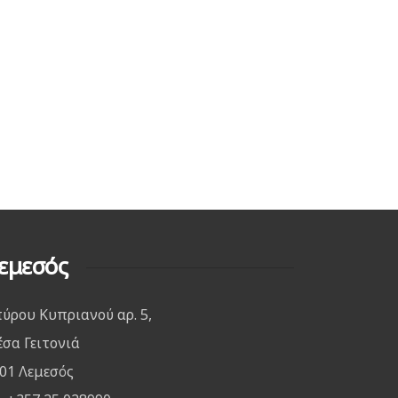
εμεσός
ύρου Κυπριανού αρ. 5,
σα Γειτονιά
01 Λεμεσός