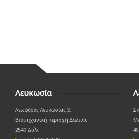
Λευκωσία
Λ
Λεωφόρος Λευκωσίας 3,
Σπ
Βιομηχανική περιοχή Δαλιού,
Μέ
2540 Δάλι
40