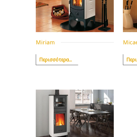
Miriam
Micae
Περισσότερα...
Περι