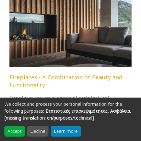
Fireplaces - A Combination of Beauty and
Functionality
Fireplaces are an example of architectural
We collect and process your personal information for the
excellence and functional comfort.
following purposes:
Στατιστικές επισκεψιμότητας, Ασφάλεια,
[missing translation: en/purposes/technical]
.
More...
Accept
Decline
Learn more