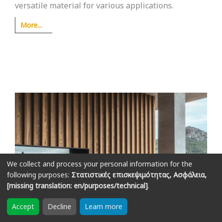
versatile material for various applications.
More...
We collect and process your personal information for the
following purposes:
Στατιστικές επισκεψιμότητας, Ασφάλεια,
[missing translation: en/purposes/technical]
.
Accept
Decline
Learn more