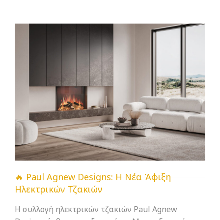
🔥 Paul Agnew Designs: Η Νέα Άφιξη
Ηλεκτρικών Τζακιών
Η συλλογή ηλεκτρικών τζακιών Paul Agnew