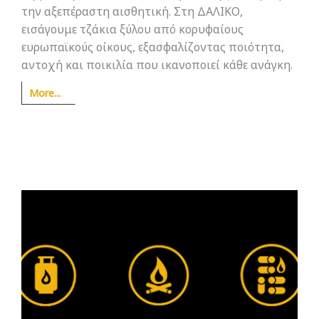
την αξεπέραστη αισθητική. Στη ΔΑΛΙΚΟ,
εισάγουμε τζάκια ξύλου από κορυφαίους
ευρωπαϊκούς οίκους, εξασφαλίζοντας ποιότητα,
αντοχή και ποικιλία που ικανοποιεί κάθε ανάγκη.
More...